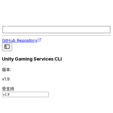
GitHub Repository
Unity Gaming Services CLI
版本:
v1.9
受支持