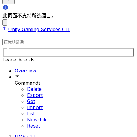
此页面不支持所选语言。
Unity Gaming Services CLI
Leaderboards
Overview
Commands
Delete
Export
Get
Import
List
New-File
Reset
UGS CLI