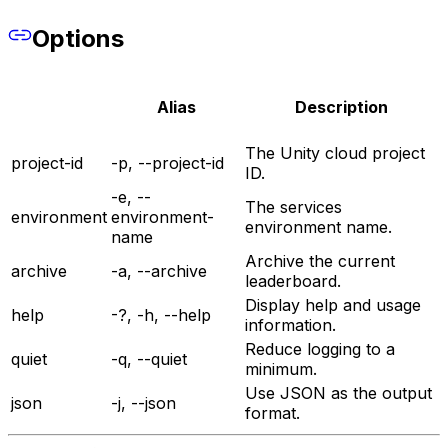
Options
Alias
Description
The Unity cloud project
project-id
-p, --project-id
ID.
-e, --
The services
environment
environment-
environment name.
name
Archive the current
archive
-a, --archive
leaderboard.
Display help and usage
help
-?, -h, --help
information.
Reduce logging to a
quiet
-q, --quiet
minimum.
Use JSON as the output
json
-j, --json
format.