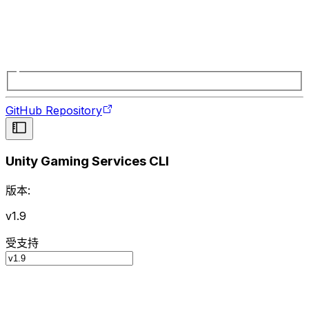
GitHub Repository
Unity Gaming Services CLI
版本:
v1.9
受支持