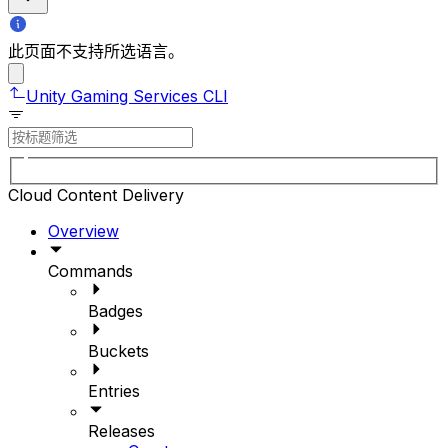
此页面不支持所选语言。
Unity Gaming Services CLI
Cloud Content Delivery
Overview
Commands
Badges
Buckets
Entries
Releases