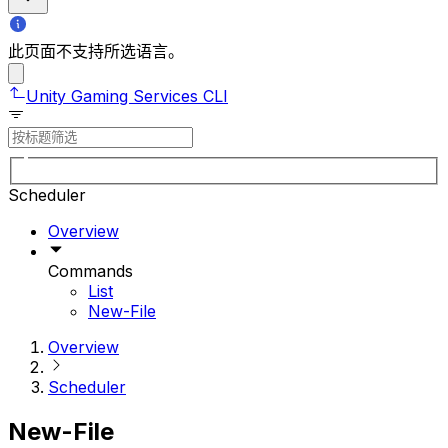
此页面不支持所选语言。
Unity Gaming Services CLI
Scheduler
Overview
Commands
List
New-File
Overview
Scheduler
New-File