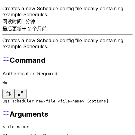
Creates a new Schedule config file locally containing
example Schedules.
阅读时间1 分钟
最后更新于 2 个月前
Creates a new Schedule config file locally containing
example Schedules.
Command
Authentication Required:
No
ugs scheduler new-file <file-name> [options]
Arguments
<file-name>