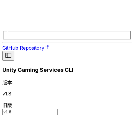
GitHub Repository
Unity Gaming Services CLI
版本:
v1.8
旧版