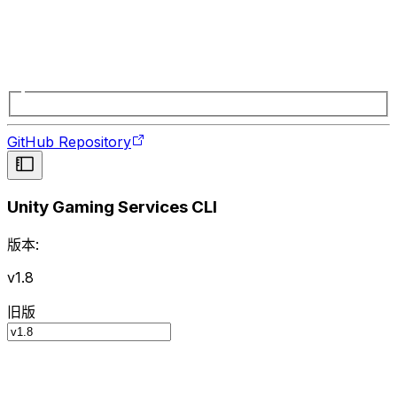
GitHub Repository
Unity Gaming Services CLI
版本:
v1.8
旧版