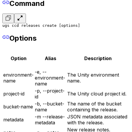
Command
ugs ccd releases create [options]
Options
Option
Alias
Description
-e, --
environment-
The Unity environment
environment-
name
name.
name
-p, --project-
project-id
The Unity cloud project id.
id
-b, --bucket-
The name of the bucket
bucket-name
name
containing the release.
-m --release-
JSON metadata associated
metadata
metadata
with the release.
New release notes.