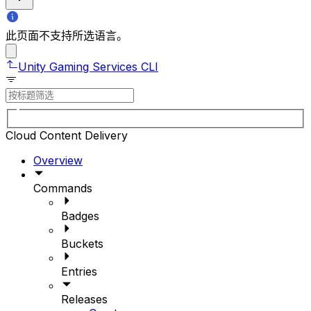
此页面不支持所选语言。
Unity Gaming Services CLI
Cloud Content Delivery
Overview
Commands
Badges
Buckets
Entries
Releases