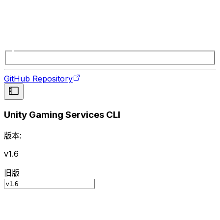
GitHub Repository
Unity Gaming Services CLI
版本:
v1.6
旧版