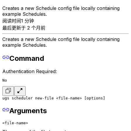
Creates a new Schedule config file locally containing
example Schedules.
阅读时间1 分钟
最后更新于 2 个月前
Creates a new Schedule config file locally containing
example Schedules.
Command
Authentication Required:
No
ugs scheduler new-file <file-name> [options]
Arguments
<file-name>