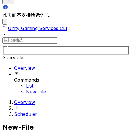
此页面不支持所选语言。
Unity Gaming Services CLI
Scheduler
Overview
Commands
List
New-File
Overview
Scheduler
New-File