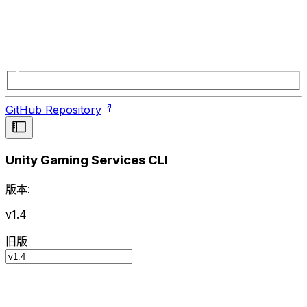
GitHub Repository
Unity Gaming Services CLI
版本:
v1.4
旧版