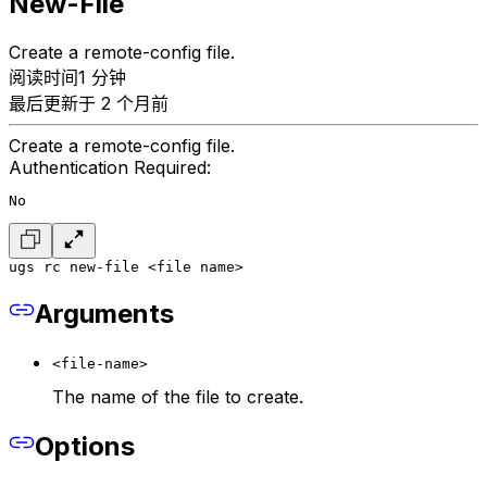
New-File
Create a remote-config file.
阅读时间1 分钟
最后更新于 2 个月前
Create a remote-config file.
Authentication Required:
No
ugs rc new-file <file name>
Arguments
<file-name>
The name of the file to create.
Options