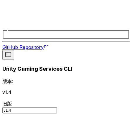
GitHub Repository
Unity Gaming Services CLI
版本:
v1.4
旧版