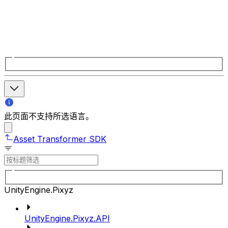
此页面不支持所选语言。
Asset Transformer SDK
UnityEngine.Pixyz
UnityEngine.Pixyz.API