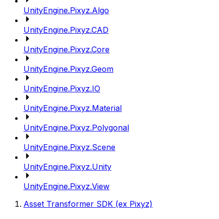
UnityEngine.Pixyz.Algo
UnityEngine.Pixyz.CAD
UnityEngine.Pixyz.Core
UnityEngine.Pixyz.Geom
UnityEngine.Pixyz.IO
UnityEngine.Pixyz.Material
UnityEngine.Pixyz.Polygonal
UnityEngine.Pixyz.Scene
UnityEngine.Pixyz.Unity
UnityEngine.Pixyz.View
Asset Transformer SDK (ex Pixyz)