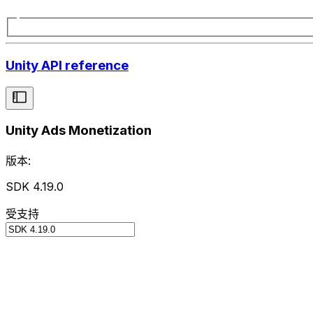
Unity API reference
Unity Ads Monetization
版本:
SDK 4.19.0
受支持