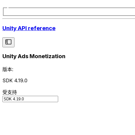
Unity API reference
Unity Ads Monetization
版本:
SDK 4.19.0
受支持