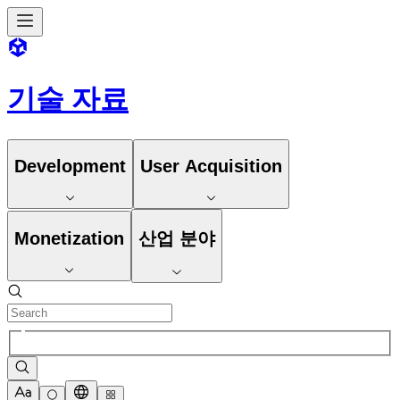
기술 자료
Development
User Acquisition
Monetization
산업 분야