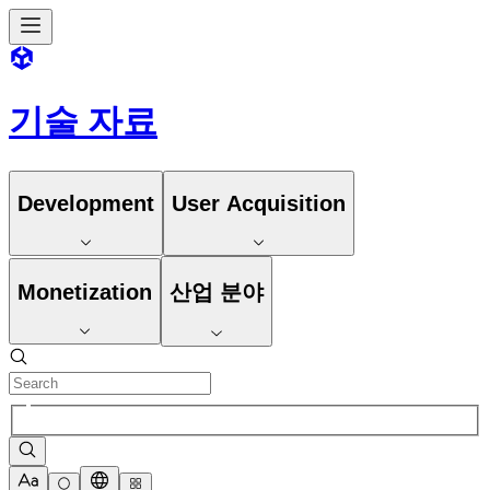
기술 자료
Development
User Acquisition
Monetization
산업 분야