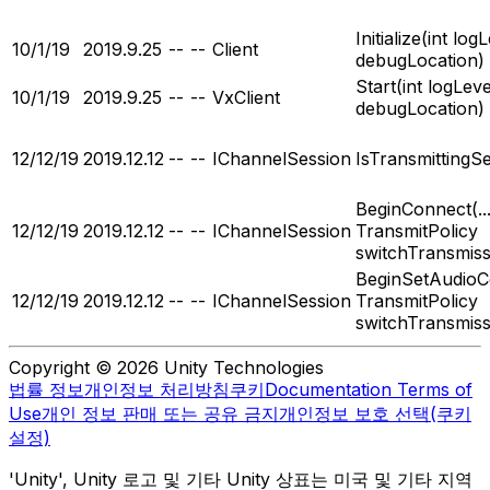
Initialize(int logL
10/1/19
2019.9.25
--
--
Client
debugLocation)
Start(int logLevel
10/1/19
2019.9.25
--
--
VxClient
debugLocation)
12/12/19
2019.12.12
--
--
IChannelSession
IsTransmittingS
BeginConnect(...
12/12/19
2019.12.12
--
--
IChannelSession
TransmitPolicy
switchTransmissi
BeginSetAudioCo
12/12/19
2019.12.12
--
--
IChannelSession
TransmitPolicy
switchTransmissi
Copyright © 2026 Unity Technologies
법률 정보
개인정보 처리방침
쿠키
Documentation Terms of
Use
개인 정보 판매 또는 공유 금지
개인정보 보호 선택(쿠키
설정)
'Unity', Unity 로고 및 기타 Unity 상표는 미국 및 기타 지역