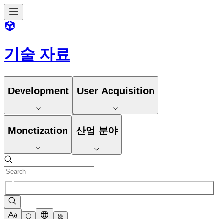
기술 자료
Development
User Acquisition
Monetization
산업 분야