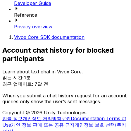
Developer Guide
Reference
Privacy overview
Vivox Core SDK documentation
Account chat history for blocked
participants
Learn about text chat in Vivox Core.
읽는 시간 1분
최근 업데이트: 7달 전
When you submit a chat history request for an account,
queries only show the user’s sent messages.
Copyright © 2026 Unity Technologies
법률 정보
개인정보 처리방침
쿠키
Documentation Terms of
Use
개인 정보 판매 또는 공유 금지
개인정보 보호 선택(쿠키