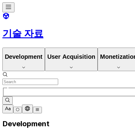
기술 자료
Development
User Acquisition
Monetizatio
Development