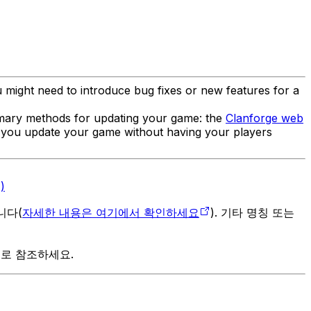
 might need to introduce bug fixes or new features for a
imary methods for updating your game: the
Clanforge web
h you update your game without having your players
)
입니다(
자세한 내용은 여기에서 확인하세요
). 기타 명칭 또는
으로 참조하세요.