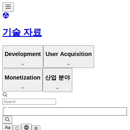
기술 자료
Development
User Acquisition
Monetization
산업 분야