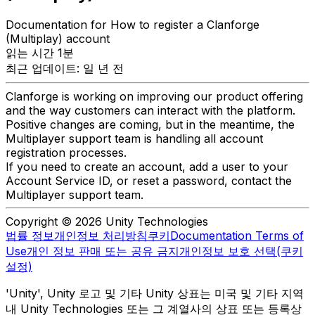
Documentation for How to register a Clanforge
(Multiplay) account
읽는 시간 1분
최근 업데이트: 일 년 전
Clanforge is working on improving our product offering
and the way customers can interact with the platform.
Positive changes are coming, but in the meantime, the
Multiplayer support team is handling all account
registration processes.
If you need to create an account, add a user to your
Account Service ID, or reset a password, contact the
Multiplayer support team.
Copyright © 2026 Unity Technologies
법률 정보
개인정보 처리방침
쿠키
Documentation Terms of
Use
개인 정보 판매 또는 공유 금지
개인정보 보호 선택(쿠키
설정)
'Unity', Unity 로고 및 기타 Unity 상표는 미국 및 기타 지역
내 Unity Technologies 또는 그 계열사의 상표 또는 등록상