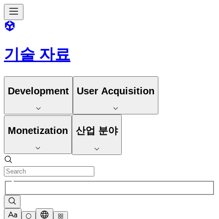
기술 자료
Development
User Acquisition
Monetization
산업 분야