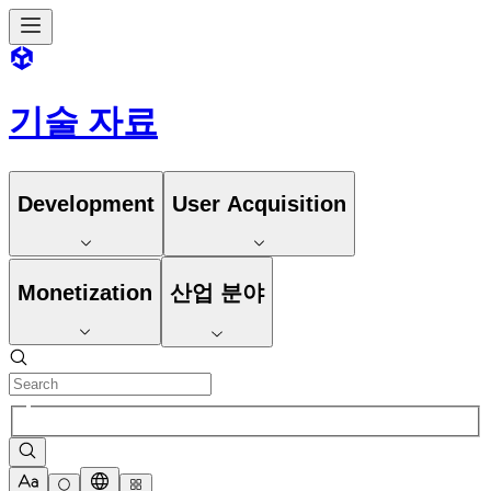
기술 자료
Development
User Acquisition
Monetization
산업 분야