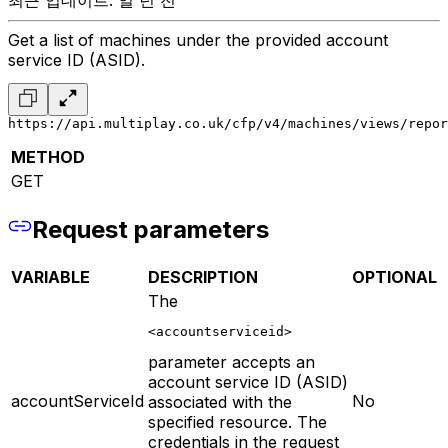
최근 업데이트: 일 년 전
Get a list of machines under the provided account
service ID (ASID).
https://api.multiplay.co.uk/cfp/v4/machines/views/repor
METHOD
GET
Request parameters
VARIABLE
DESCRIPTION
OPTIONAL
The
<accountserviceid>
parameter accepts an
account service ID (ASID)
accountServiceId
No
associated with the
specified resource. The
credentials in the request