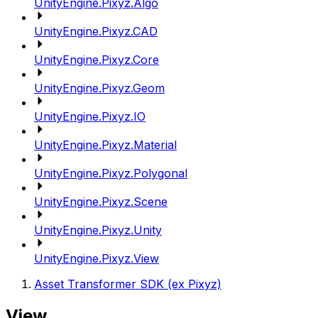
UnityEngine.Pixyz.Algo
UnityEngine.Pixyz.CAD
UnityEngine.Pixyz.Core
UnityEngine.Pixyz.Geom
UnityEngine.Pixyz.IO
UnityEngine.Pixyz.Material
UnityEngine.Pixyz.Polygonal
UnityEngine.Pixyz.Scene
UnityEngine.Pixyz.Unity
UnityEngine.Pixyz.View
Asset Transformer SDK (ex Pixyz)
View