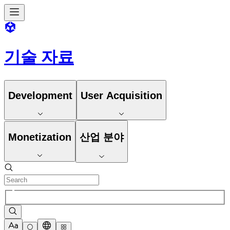
기술 자료
Development
User Acquisition
Monetization
산업 분야