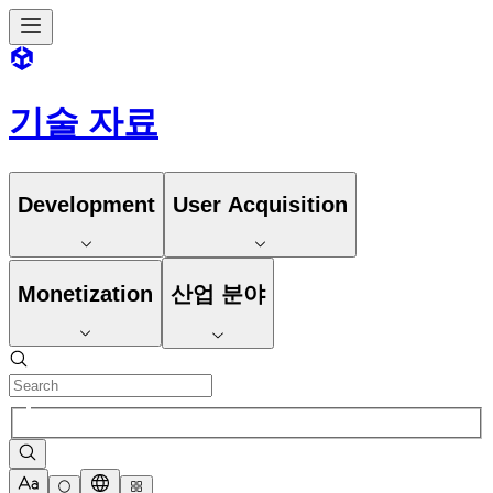
기술 자료
Development
User Acquisition
Monetization
산업 분야