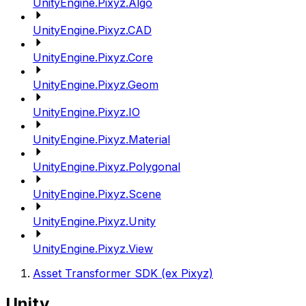
UnityEngine.Pixyz.Algo
UnityEngine.Pixyz.CAD
UnityEngine.Pixyz.Core
UnityEngine.Pixyz.Geom
UnityEngine.Pixyz.IO
UnityEngine.Pixyz.Material
UnityEngine.Pixyz.Polygonal
UnityEngine.Pixyz.Scene
UnityEngine.Pixyz.Unity
UnityEngine.Pixyz.View
Asset Transformer SDK (ex Pixyz)
Unity