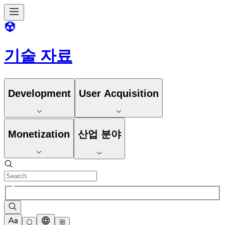
기술 자료
Development
User Acquisition
Monetization
산업 분야