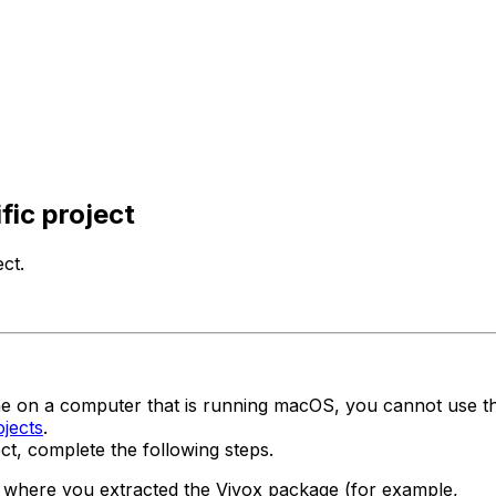
fic project
ct.
ne on a computer that is running macOS, you cannot use the p
ojects
.
ct, complete the following steps.
ory where you extracted the Vivox package (for example,