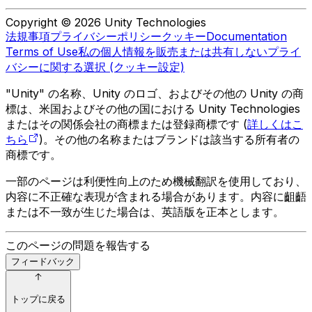
Copyright © 2026 Unity Technologies
法規事項
プライバシーポリシー
クッキー
Documentation
Terms of Use
私の個人情報を販売または共有しない
プライ
バシーに関する選択 (クッキー設定)
"Unity" の名称、Unity のロゴ、およびその他の Unity の商
標は、米国およびその他の国における Unity Technologies
またはその関係会社の商標または登録商標です (
詳しくはこ
ちら
)。その他の名称またはブランドは該当する所有者の
商標です。
一部のページは利便性向上のため機械翻訳を使用しており、
内容に不正確な表現が含まれる場合があります。内容に齟齬
または不一致が生じた場合は、英語版を正本とします。
このページの問題を報告する
フィードバック
トップに戻る