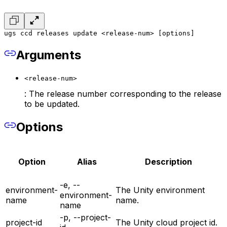
ugs ccd releases update <release-num> [options]
Arguments
<release-num>
: The release number corresponding to the release
to be updated.
Options
Option
Alias
Description
-e, --
environment-
The Unity environment
environment-
name
name.
name
-p, --project-
project-id
The Unity cloud project id.