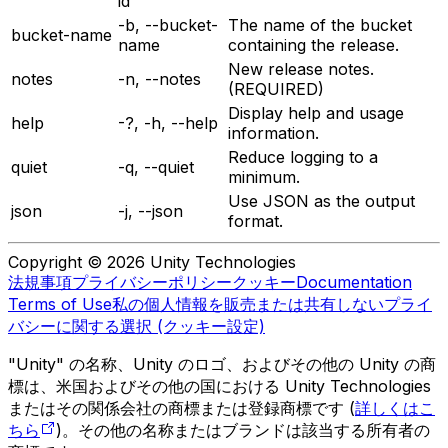
id
-b, --bucket-
The name of the bucket
bucket-name
name
containing the release.
New release notes.
notes
-n, --notes
(REQUIRED)
Display help and usage
help
-?, -h, --help
information.
Reduce logging to a
quiet
-q, --quiet
minimum.
Use JSON as the output
json
-j, --json
format.
Copyright © 2026 Unity Technologies
法規事項
プライバシーポリシー
クッキー
Documentation
Terms of Use
私の個人情報を販売または共有しない
プライ
バシーに関する選択 (クッキー設定)
"Unity" の名称、Unity のロゴ、およびその他の Unity の商
標は、米国およびその他の国における Unity Technologies
またはその関係会社の商標または登録商標です (
詳しくはこ
ちら
)。その他の名称またはブランドは該当する所有者の