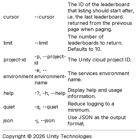
The ID of the leaderboard
that listing should start after,
cursor
--cursor
i.e. the last leaderboard
returned from the previous
page when paging.
The number of
limit
--limit
leaderboards to return.
Defaults to 10.
-p, --project-
project-id
The Unity cloud project ID.
id
-e, --
The services environment
environment
environment-
name.
name
Display help and usage
help
-?, -h, --help
information.
Reduce logging to a
quiet
-q, --quiet
minimum.
Use JSON as the output
json
-j, --json
format.
Copyright © 2026 Unity Technologies