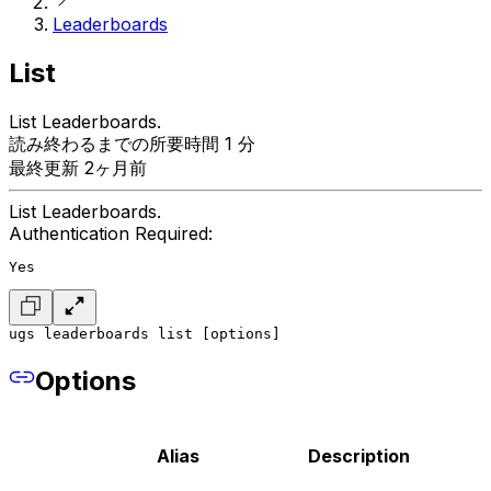
Leaderboards
List
List Leaderboards.
読み終わるまでの所要時間 1 分
最終更新 2ヶ月前
List Leaderboards.
Authentication Required:
Yes
ugs leaderboards list [options]
Options
Alias
Description