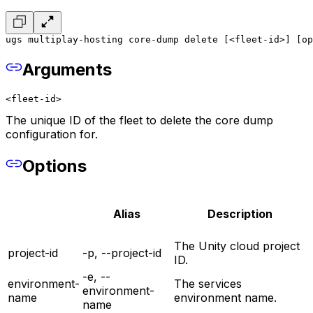
ugs multiplay-hosting core-dump delete [<fleet-id>] [op
Arguments
<fleet-id>
The unique ID of the fleet to delete the core dump
configuration for.
Options
Alias
Description
The Unity cloud project
project-id
-p, --project-id
ID.
-e, --
environment-
The services
environment-
name
environment name.
name