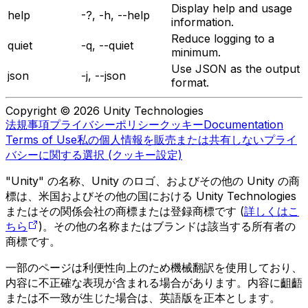
Display help and usage
help
-?, -h, --help
information.
Reduce logging to a
quiet
-q, --quiet
minimum.
Use JSON as the output
json
-j, --json
format.
Copyright © 2026 Unity Technologies
法規事項
プライバシーポリシー
クッキー
Documentation
Terms of Use
私の個人情報を販売または共有しない
プライ
バシーに関する選択 (クッキー設定)
"Unity" の名称、Unity のロゴ、およびその他の Unity の商
標は、米国およびその他の国における Unity Technologies
またはその関係会社の商標または登録商標です (
詳しくはこ
ちら
)。その他の名称またはブランドは該当する所有者の
商標です。
一部のページは利便性向上のため機械翻訳を使用しており、
内容に不正確な表現が含まれる場合があります。内容に齟齬
または不一致が生じた場合は、英語版を正本とします。