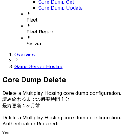
Core Dump Get
Core Dump Update
Fleet
Fleet Region
Server
Overview
Game Server Hosting
Core Dump Delete
Delete a Multiplay Hosting core dump configuration.
読み終わるまでの所要時間 1 分
最終更新 2ヶ月前
Delete a Multiplay Hosting core dump configuration.
Authentication Required:
Yes