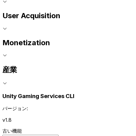
User Acquisition
Monetization
産業
Unity Gaming Services CLI
バージョン:
v1.8
古い機能