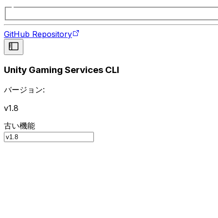
GitHub Repository
Unity Gaming Services CLI
バージョン:
v1.8
古い機能