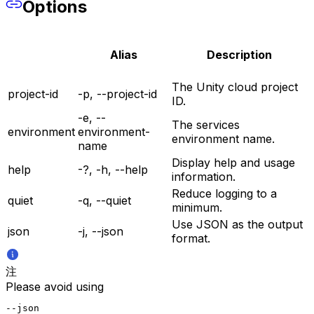
Options
Alias
Description
The Unity cloud project
project-id
-p, --project-id
ID.
-e, --
The services
environment
environment-
environment name.
name
Display help and usage
help
-?, -h, --help
information.
Reduce logging to a
quiet
-q, --quiet
minimum.
Use JSON as the output
json
-j, --json
format.
注
Please avoid using
--json