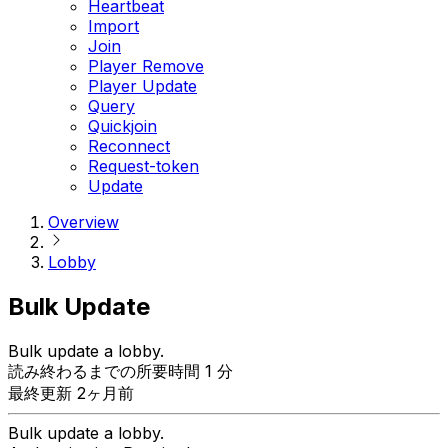
Heartbeat
Import
Join
Player Remove
Player Update
Query
Quickjoin
Reconnect
Request-token
Update
Overview
Lobby
Bulk Update
Bulk update a lobby.
読み終わるまでの所要時間 1 分
最終更新 2ヶ月前
Bulk update a lobby.