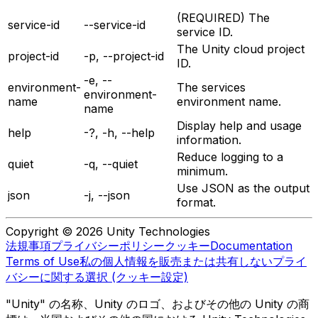
(REQUIRED) The
service-id
--service-id
service ID.
The Unity cloud project
project-id
-p, --project-id
ID.
-e, --
environment-
The services
environment-
name
environment name.
name
Display help and usage
help
-?, -h, --help
information.
Reduce logging to a
quiet
-q, --quiet
minimum.
Use JSON as the output
json
-j, --json
format.
Copyright © 2026 Unity Technologies
法規事項
プライバシーポリシー
クッキー
Documentation
Terms of Use
私の個人情報を販売または共有しない
プライ
バシーに関する選択 (クッキー設定)
"Unity" の名称、Unity のロゴ、およびその他の Unity の商