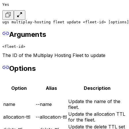
Yes
ugs multiplay-hosting fleet update <fleet-id> [options]
Arguments
<fleet-id>
The ID of the Multiplay Hosting Fleet to update
Options
Option
Alias
Description
Update the name of the
name
--name
fleet.
Update the allocation TTL
allocation-ttl
--allocation-ttl
for the fleet.
Update the delete TTL set