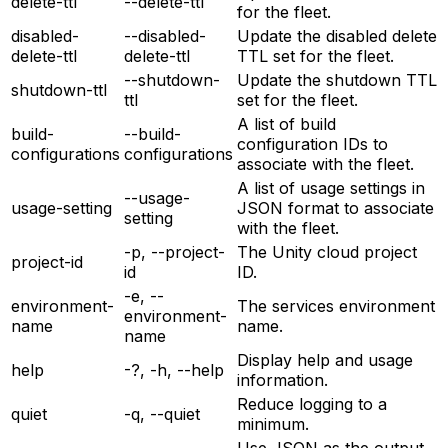
delete-ttl
--delete-ttl
for the fleet.
disabled-
--disabled-
Update the disabled delete
delete-ttl
delete-ttl
TTL set for the fleet.
--shutdown-
Update the shutdown TTL
shutdown-ttl
ttl
set for the fleet.
A list of build
build-
--build-
configuration IDs to
configurations
configurations
associate with the fleet.
A list of usage settings in
--usage-
usage-setting
JSON format to associate
setting
with the fleet.
-p, --project-
The Unity cloud project
project-id
id
ID.
-e, --
environment-
The services environment
environment-
name
name.
name
Display help and usage
help
-?, -h, --help
information.
Reduce logging to a
quiet
-q, --quiet
minimum.
Use JSON as the output