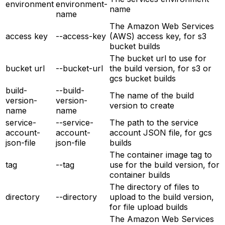
environment
environment-
name
name
The Amazon Web Services
access key
--access-key
(AWS) access key, for s3
bucket builds
The bucket url to use for
bucket url
--bucket-url
the build version, for s3 or
gcs bucket builds
build-
--build-
The name of the build
version-
version-
version to create
name
name
service-
--service-
The path to the service
account-
account-
account JSON file, for gcs
json-file
json-file
builds
The container image tag to
tag
--tag
use for the build version, for
container builds
The directory of files to
directory
--directory
upload to the build version,
for file upload builds
The Amazon Web Services