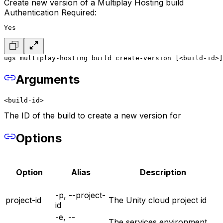
Create new version of a Multiplay Hosting build
Authentication Required:
Yes
ugs multiplay-hosting build create-version [<build-id>]
Arguments
<build-id>
The ID of the build to create a new version for
Options
Option
Alias
Description
-p, --project-
project-id
The Unity cloud project id
id
-e, --
The services environment