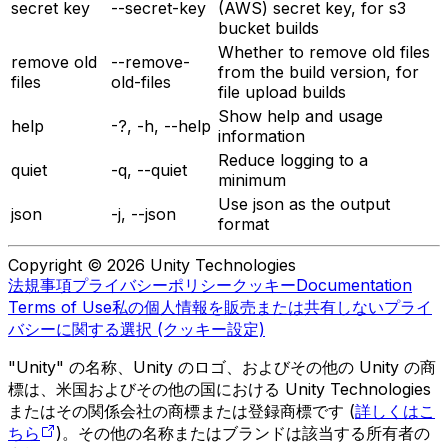
secret key
--secret-key
(AWS) secret key, for s3
bucket builds
Whether to remove old files
remove old
--remove-
from the build version, for
files
old-files
file upload builds
Show help and usage
help
-?, -h, --help
information
Reduce logging to a
quiet
-q, --quiet
minimum
Use json as the output
json
-j, --json
format
Copyright © 2026 Unity Technologies
法規事項
プライバシーポリシー
クッキー
Documentation
Terms of Use
私の個人情報を販売または共有しない
プライ
バシーに関する選択 (クッキー設定)
"Unity" の名称、Unity のロゴ、およびその他の Unity の商
標は、米国およびその他の国における Unity Technologies
またはその関係会社の商標または登録商標です (
詳しくはこ
ちら
)。その他の名称またはブランドは該当する所有者の