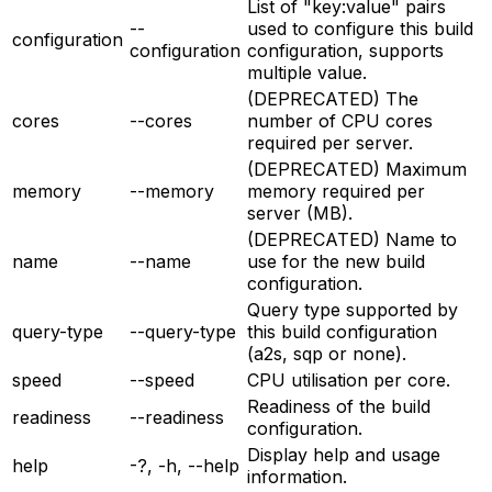
List of "key:value" pairs
--
used to configure this build
configuration
configuration
configuration, supports
multiple value.
(DEPRECATED) The
cores
--cores
number of CPU cores
required per server.
(DEPRECATED) Maximum
memory
--memory
memory required per
server (MB).
(DEPRECATED) Name to
name
--name
use for the new build
configuration.
Query type supported by
query-type
--query-type
this build configuration
(a2s, sqp or none).
speed
--speed
CPU utilisation per core.
Readiness of the build
readiness
--readiness
configuration.
Display help and usage
help
-?, -h, --help
information.