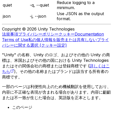
Reduce logging to a
quiet
-q, --quiet
minimum.
Use JSON as the output
json
-j, --json
format.
Copyright © 2026 Unity Technologies
法規事項
プライバシーポリシー
クッキー
Documentation
Terms of Use
私の個人情報を販売または共有しない
プライ
バシーに関する選択 (クッキー設定)
"Unity" の名称、Unity のロゴ、およびその他の Unity の商
標は、米国およびその他の国における Unity Technologies
またはその関係会社の商標または登録商標です (
詳しくはこ
ちら
)。その他の名称またはブランドは該当する所有者の
商標です。
一部のページは利便性向上のため機械翻訳を使用しており、
内容に不正確な表現が含まれる場合があります。内容に齟齬
または不一致が生じた場合は、英語版を正本とします。
このページ