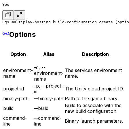
Yes
ugs multiplay-hosting build-configuration create [optio
Options
Option
Alias
Description
-e, --
environment-
The services environment
environment-
name
name.
name
-p, --project-
project-id
The Unity cloud project ID.
id
binary-path
--binary-path
Path to the game binary.
Build to associate with the
build
--build
new build configuration.
command-
--command-
Binary launch parameters.
line
line