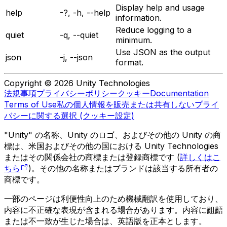
Display help and usage
help
-?, -h, --help
information.
Reduce logging to a
quiet
-q, --quiet
minimum.
Use JSON as the output
json
-j, --json
format.
Copyright © 2026 Unity Technologies
法規事項
プライバシーポリシー
クッキー
Documentation
Terms of Use
私の個人情報を販売または共有しない
プライ
バシーに関する選択 (クッキー設定)
"Unity" の名称、Unity のロゴ、およびその他の Unity の商
標は、米国およびその他の国における Unity Technologies
またはその関係会社の商標または登録商標です (
詳しくはこ
ちら
)。その他の名称またはブランドは該当する所有者の
商標です。
一部のページは利便性向上のため機械翻訳を使用しており、
内容に不正確な表現が含まれる場合があります。内容に齟齬
または不一致が生じた場合は、英語版を正本とします。