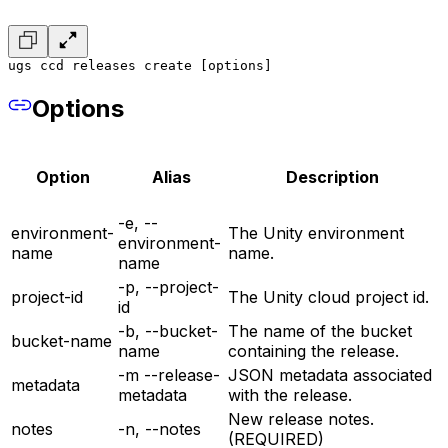
ugs ccd releases create [options]
Options
Option
Alias
Description
-e, --
environment-
The Unity environment
environment-
name
name.
name
-p, --project-
project-id
The Unity cloud project id.
id
-b, --bucket-
The name of the bucket
bucket-name
name
containing the release.
-m --release-
JSON metadata associated
metadata
metadata
with the release.
New release notes.
notes
-n, --notes
(REQUIRED)