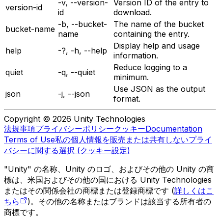
-v, --version-
Version ID of the entry to
version-id
id
download.
-b, --bucket-
The name of the bucket
bucket-name
name
containing the entry.
Display help and usage
help
-?, -h, --help
information.
Reduce logging to a
quiet
-q, --quiet
minimum.
Use JSON as the output
json
-j, --json
format.
Copyright © 2026 Unity Technologies
法規事項
プライバシーポリシー
クッキー
Documentation
Terms of Use
私の個人情報を販売または共有しない
プライ
バシーに関する選択 (クッキー設定)
"Unity" の名称、Unity のロゴ、およびその他の Unity の商
標は、米国およびその他の国における Unity Technologies
またはその関係会社の商標または登録商標です (
詳しくはこ
ちら
)。その他の名称またはブランドは該当する所有者の
商標です。