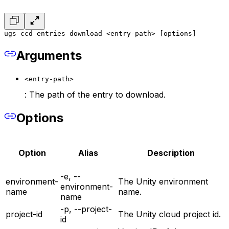
ugs ccd entries download <entry-path> [options]
Arguments
<entry-path>
: The path of the entry to download.
Options
Option
Alias
Description
-e, --
environment-
The Unity environment
environment-
name
name.
name
-p, --project-
project-id
The Unity cloud project id.
id