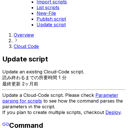
Import scripts
List scripts
New-File
Publish script
Update script
Overview
Cloud Code
Update script
Update an existing Cloud-Code script.
読み終わるまでの所要時間 1 分
最終更新 2ヶ月前
Update a Cloud-Code script. Please check
Parameter
parsing for scripts
to see how the command parses the
parameters in the script.
If you plan to create multiple scripts, checkout
Deploy
.
Command