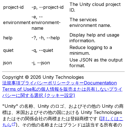
The Unity cloud project
project-id
-p, --project-id
ID.
-e, --
The services
environment
environment-
environment name.
name
Display help and usage
help
-?, -h, --help
information.
Reduce logging to a
quiet
-q, --quiet
minimum.
Use JSON as the output
json
-j, --json
format.
Copyright © 2026 Unity Technologies
法規事項
プライバシーポリシー
クッキー
Documentation
Terms of Use
私の個人情報を販売または共有しない
プライ
バシーに関する選択 (クッキー設定)
"Unity" の名称、Unity のロゴ、およびその他の Unity の商
標は、米国およびその他の国における Unity Technologies
またはその関係会社の商標または登録商標です (
詳しくはこ
ちら
)。その他の名称またはブランドは該当する所有者の