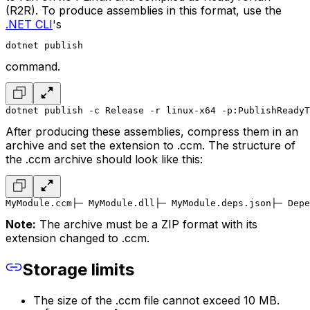
(R2R). To produce assemblies in this format, use the
.NET CLI
's
dotnet publish
command.
dotnet publish -c Release -r linux-x64 -p:PublishReadyT
After producing these assemblies, compress them in an
archive and set the extension to .ccm. The structure of
the .ccm archive should look like this:
MyModule.ccm
├─ MyModule.dll
├─ MyModule.deps.json
├─ Depe
Note:
The archive must be a ZIP format with its
extension changed to .ccm.
Storage limits
The size of the .ccm file cannot exceed 10 MB.