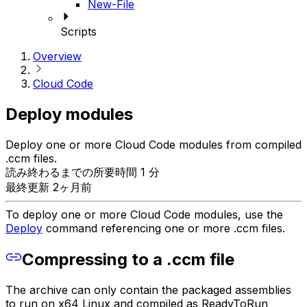
New-File
Scripts
Overview
Cloud Code
Deploy modules
Deploy one or more Cloud Code modules from compiled
.ccm files.
読み終わるまでの所要時間 1 分
最終更新 2ヶ月前
To deploy one or more Cloud Code modules, use the
Deploy
command referencing one or more .ccm files.
Compressing to a .ccm file
The archive can only contain the packaged assemblies
to run on x64 Linux and compiled as ReadyToRun