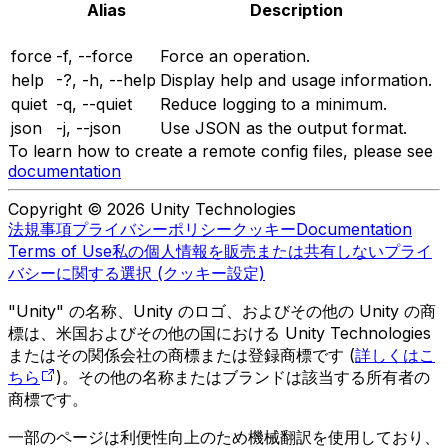
Alias
Description
force
-f, --force
Force an operation.
help
-?, -h, --help
Display help and usage information.
quiet
-q, --quiet
Reduce logging to a minimum.
json
-j, --json
Use JSON as the output format.
To learn how to create a remote config files, please see
documentation
Copyright © 2026 Unity Technologies
法規事項
プライバシーポリシー
クッキー
Documentation
Terms of Use
私の個人情報を販売または共有しない
プライ
バシーに関する選択 (クッキー設定)
"Unity" の名称、Unity のロゴ、およびその他の Unity の商
標は、米国およびその他の国における Unity Technologies
またはその関係会社の商標または登録商標です (
詳しくはこ
ちら
)。その他の名称またはブランドは該当する所有者の
商標です。
一部のページは利便性向上のため機械翻訳を使用しており、