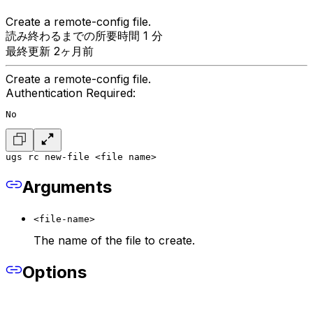
Create a remote-config file.
読み終わるまでの所要時間 1 分
最終更新 2ヶ月前
Create a remote-config file.
Authentication Required:
No
ugs rc new-file <file name>
Arguments
<file-name>
The name of the file to create.
Options