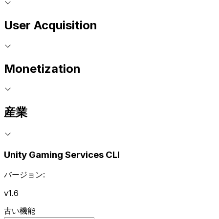
User Acquisition
Monetization
産業
Unity Gaming Services CLI
バージョン:
v1.6
古い機能