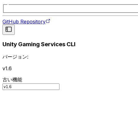
GitHub Repository
Unity Gaming Services CLI
バージョン:
v1.6
古い機能