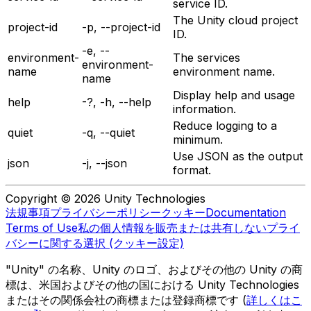
service ID.
The Unity cloud project
project-id
-p, --project-id
ID.
-e, --
environment-
The services
environment-
name
environment name.
name
Display help and usage
help
-?, -h, --help
information.
Reduce logging to a
quiet
-q, --quiet
minimum.
Use JSON as the output
json
-j, --json
format.
Copyright © 2026 Unity Technologies
法規事項
プライバシーポリシー
クッキー
Documentation
Terms of Use
私の個人情報を販売または共有しない
プライ
バシーに関する選択 (クッキー設定)
"Unity" の名称、Unity のロゴ、およびその他の Unity の商
標は、米国およびその他の国における Unity Technologies
またはその関係会社の商標または登録商標です (
詳しくはこ