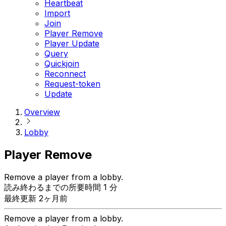
Heartbeat
Import
Join
Player Remove
Player Update
Query
Quickjoin
Reconnect
Request-token
Update
Overview
Lobby
Player Remove
Remove a player from a lobby.
読み終わるまでの所要時間 1 分
最終更新 2ヶ月前
Remove a player from a lobby.