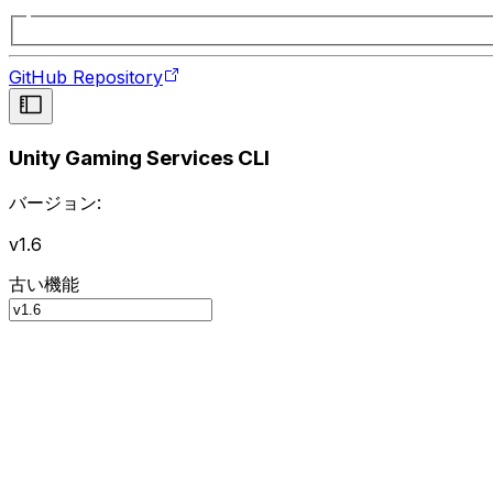
GitHub Repository
Unity Gaming Services CLI
バージョン:
v1.6
古い機能