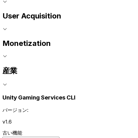
User Acquisition
Monetization
産業
Unity Gaming Services CLI
バージョン:
v1.6
古い機能