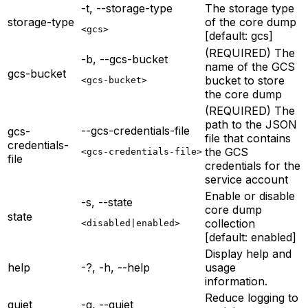
-t, --storage-type
The storage type
storage-type
of the core dump
<gcs>
[default: gcs]
(REQUIRED) The
-b, --gcs-bucket
name of the GCS
gcs-bucket
bucket to store
<gcs-bucket>
the core dump
(REQUIRED) The
path to the JSON
--gcs-credentials-file
gcs-
file that contains
credentials-
the GCS
<gcs-credentials-file>
file
credentials for the
service account
Enable or disable
-s, --state
core dump
state
collection
<disabled|enabled>
[default: enabled]
Display help and
help
-?, -h, --help
usage
information.
Reduce logging to
quiet
-q, --quiet