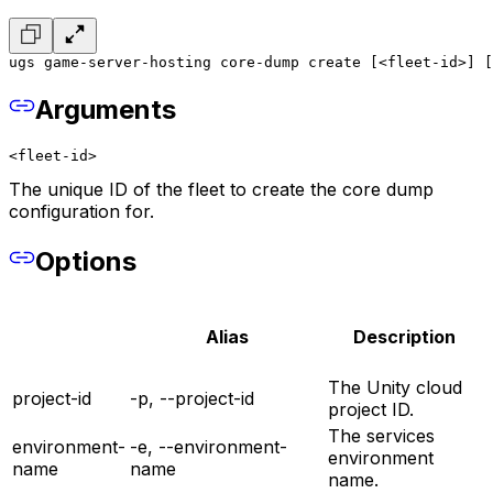
ugs game-server-hosting core-dump create [<fleet-id>] [
Arguments
<fleet-id>
The unique ID of the fleet to create the core dump
configuration for.
Options
Alias
Description
The Unity cloud
project-id
-p, --project-id
project ID.
The services
environment-
-e, --environment-
environment
name
name
name.