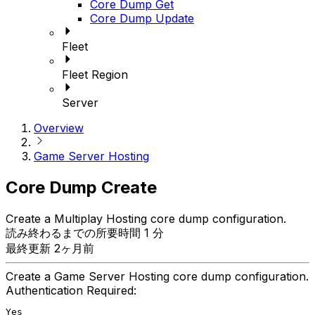
Core Dump Get
Core Dump Update
Fleet
Fleet Region
Server
Overview
Game Server Hosting
Core Dump Create
Create a Multiplay Hosting core dump configuration.
読み終わるまでの所要時間 1 分
最終更新 2ヶ月前
Create a Game Server Hosting core dump configuration.
Authentication Required:
Yes