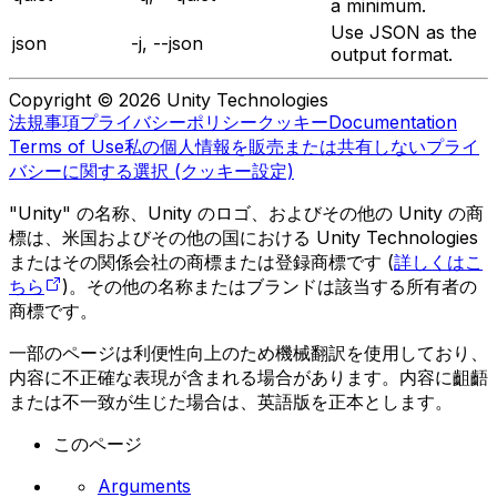
a minimum.
Use JSON as the
json
-j, --json
output format.
Copyright © 2026 Unity Technologies
法規事項
プライバシーポリシー
クッキー
Documentation
Terms of Use
私の個人情報を販売または共有しない
プライ
バシーに関する選択 (クッキー設定)
"Unity" の名称、Unity のロゴ、およびその他の Unity の商
標は、米国およびその他の国における Unity Technologies
またはその関係会社の商標または登録商標です (
詳しくはこ
ちら
)。その他の名称またはブランドは該当する所有者の
商標です。
一部のページは利便性向上のため機械翻訳を使用しており、
内容に不正確な表現が含まれる場合があります。内容に齟齬
または不一致が生じた場合は、英語版を正本とします。
このページ
Arguments