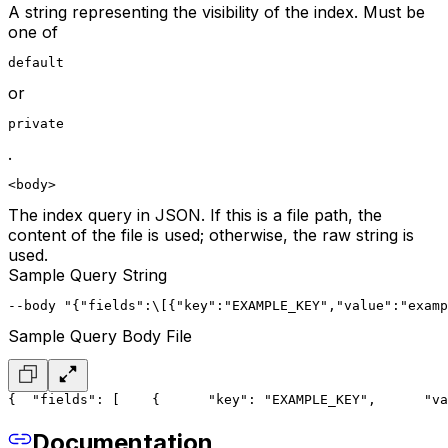
A string representing the visibility of the index. Must be
one of
default
or
private
.
<body>
The index query in JSON. If this is a file path, the
content of the file is used; otherwise, the raw string is
used.
Sample Query String
--body "{"fields":\[{"key":"EXAMPLE_KEY","value":"examp
Sample Query Body File
{
  "fields": [
    {
      "key": "EXAMPLE_KEY",
      "va
Documentation