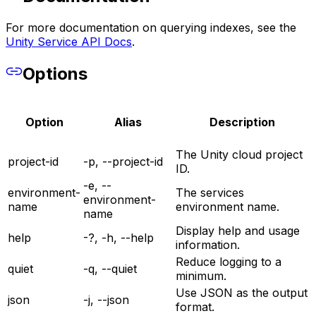
For more documentation on querying indexes, see the
Unity Service API Docs
.
Options
Option
Alias
Description
The Unity cloud project
project-id
-p, --project-id
ID.
-e, --
environment-
The services
environment-
name
environment name.
name
Display help and usage
help
-?, -h, --help
information.
Reduce logging to a
quiet
-q, --quiet
minimum.
Use JSON as the output
json
-j, --json
format.