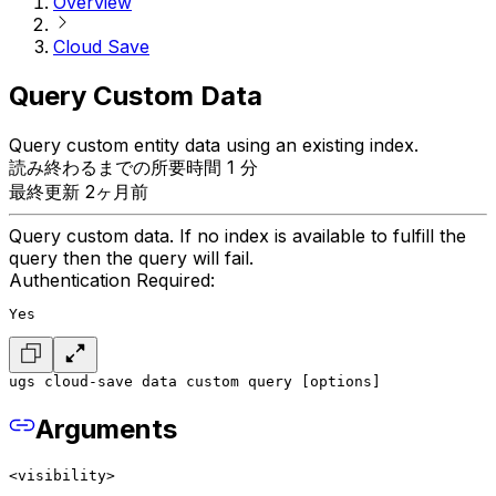
Overview
Cloud Save
Query Custom Data
Query custom entity data using an existing index.
読み終わるまでの所要時間 1 分
最終更新 2ヶ月前
Query custom data. If no index is available to fulfill the
query then the query will fail.
Authentication Required:
Yes
ugs cloud-save data custom query [options]
Arguments
<visibility>