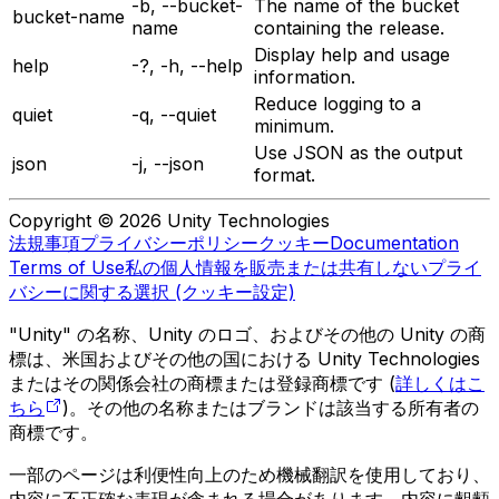
-b, --bucket-
The name of the bucket
bucket-name
name
containing the release.
Display help and usage
help
-?, -h, --help
information.
Reduce logging to a
quiet
-q, --quiet
minimum.
Use JSON as the output
json
-j, --json
format.
Copyright © 2026 Unity Technologies
法規事項
プライバシーポリシー
クッキー
Documentation
Terms of Use
私の個人情報を販売または共有しない
プライ
バシーに関する選択 (クッキー設定)
"Unity" の名称、Unity のロゴ、およびその他の Unity の商
標は、米国およびその他の国における Unity Technologies
またはその関係会社の商標または登録商標です (
詳しくはこ
ちら
)。その他の名称またはブランドは該当する所有者の
商標です。
一部のページは利便性向上のため機械翻訳を使用しており、
内容に不正確な表現が含まれる場合があります。内容に齟齬