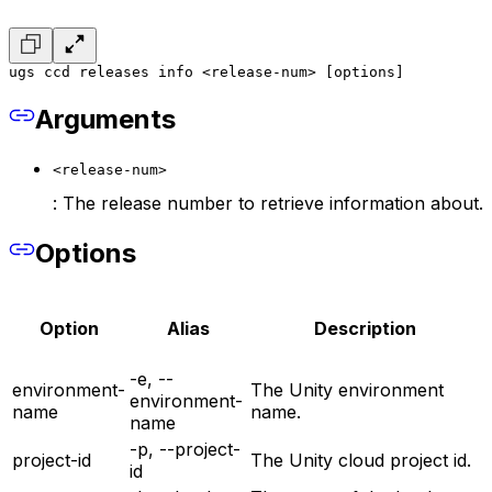
ugs ccd releases info <release-num> [options]
Arguments
<release-num>
: The release number to retrieve information about.
Options
Option
Alias
Description
-e, --
environment-
The Unity environment
environment-
name
name.
name
-p, --project-
project-id
The Unity cloud project id.
id