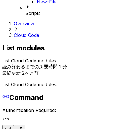
New-File
Scripts
Overview
Cloud Code
List modules
List Cloud Code modules.
読み終わるまでの所要時間 1 分
最終更新 2ヶ月前
List Cloud Code modules.
Command
Authentication Required:
Yes