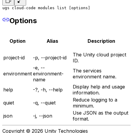
ugs cloud-code modules list [options]
Options
Option
Alias
Description
The Unity cloud project
project-id
-p, --project-id
ID.
-e, --
The services
environment
environment-
environment name.
name
Display help and usage
help
-?, -h, --help
information.
Reduce logging to a
quiet
-q, --quiet
minimum.
Use JSON as the output
json
-j, --json
format.
Copyright © 2026 Unity Technologies