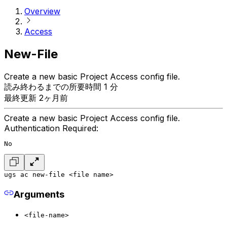
Overview
Access
New-File
Create a new basic Project Access config file.
読み終わるまでの所要時間 1 分
最終更新 2ヶ月前
Create a new basic Project Access config file.
Authentication Required:
No
ugs ac new-file <file name>
Arguments
<file-name>