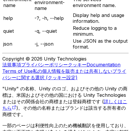
environment-
name
environment name.
name
Display help and usage
help
-?, -h, --help
information.
Reduce logging to a
quiet
-q, --quiet
minimum.
Use JSON as the output
json
-j, --json
format.
Copyright © 2026 Unity Technologies
法規事項
プライバシーポリシー
クッキー
Documentation
Terms of Use
私の個人情報を販売または共有しない
プライ
バシーに関する選択 (クッキー設定)
"Unity" の名称、Unity のロゴ、およびその他の Unity の商
標は、米国およびその他の国における Unity Technologies
またはその関係会社の商標または登録商標です (
詳しくはこ
ちら
)。その他の名称またはブランドは該当する所有者の
商標です。
一部のページは利便性向上のため機械翻訳を使用しており、