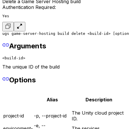
Delete a Game Server Hosting build
Authentication Required:
Yes
ugs game-server-hosting build delete <build-id> [option
Arguments
<build-id>
The unique ID of the build
Options
Alias
Description
The Unity cloud project
project-id
-p, --project-id
ID.
-e, --
environment-
The services