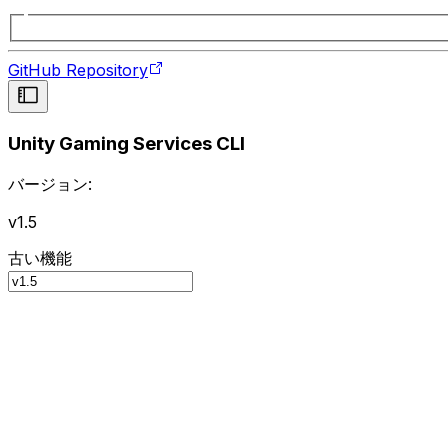
GitHub Repository
Unity Gaming Services CLI
バージョン:
v1.5
古い機能