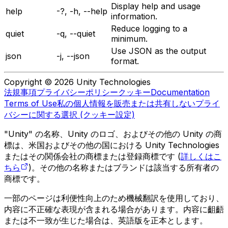
Display help and usage
help
-?, -h, --help
information.
Reduce logging to a
quiet
-q, --quiet
minimum.
Use JSON as the output
json
-j, --json
format.
Copyright © 2026 Unity Technologies
法規事項
プライバシーポリシー
クッキー
Documentation
Terms of Use
私の個人情報を販売または共有しない
プライ
バシーに関する選択 (クッキー設定)
"Unity" の名称、Unity のロゴ、およびその他の Unity の商
標は、米国およびその他の国における Unity Technologies
またはその関係会社の商標または登録商標です (
詳しくはこ
ちら
)。その他の名称またはブランドは該当する所有者の
商標です。
一部のページは利便性向上のため機械翻訳を使用しており、
内容に不正確な表現が含まれる場合があります。内容に齟齬
または不一致が生じた場合は、英語版を正本とします。