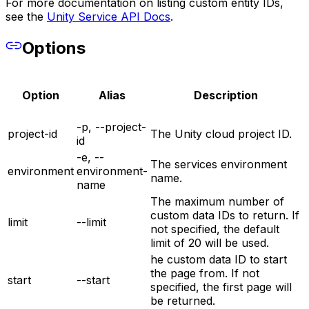
For more documentation on listing custom entity IDs,
see the
Unity Service API Docs
.
Options
Option
Alias
Description
-p, --project-
project-id
The Unity cloud project ID.
id
-e, --
The services environment
environment
environment-
name.
name
The maximum number of
custom data IDs to return. If
limit
--limit
not specified, the default
limit of 20 will be used.
he custom data ID to start
the page from. If not
start
--start
specified, the first page will
be returned.