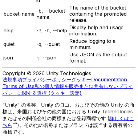
id
The name of the bucket
-b, --bucket-
bucket-name
containing the promoted
name
release.
Display help and usage
help
-?, -h, --help
information.
Reduce logging to a
quiet
-q, --quiet
minimum.
Use JSON as the output
json
-j, --json
format.
Copyright © 2026 Unity Technologies
法規事項
プライバシーポリシー
クッキー
Documentation
Terms of Use
私の個人情報を販売または共有しない
プライ
バシーに関する選択 (クッキー設定)
"Unity" の名称、Unity のロゴ、およびその他の Unity の商
標は、米国およびその他の国における Unity Technologies
またはその関係会社の商標または登録商標です (
詳しくはこ
ちら
)。その他の名称またはブランドは該当する所有者の
商標です。