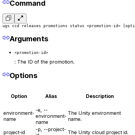
Command
ugs ccd releases promotions status <promotion-id> [opti
Arguments
<promotion-id>
: The ID of the promotion.
Options
Option
Alias
Description
-e, --
environment-
The Unity environment
environment-
name
name.
name
-p, --project-
project-id
The Unity cloud project id.