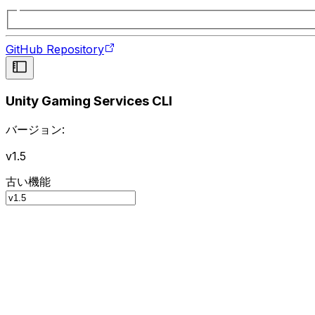
GitHub Repository
Unity Gaming Services CLI
バージョン:
v1.5
古い機能