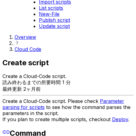
Import scripts
List scripts
New-File
Publish script
Update script
Overview
Cloud Code
Create script
Create a Cloud-Code script.
読み終わるまでの所要時間 1 分
最終更新 2ヶ月前
Create a Cloud-Code script. Please check
Parameter
parsing for scripts
to see how the command parses the
parameters in the script.
If you plan to create multiple scripts, checkout
Deploy
.
Command