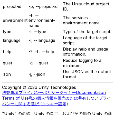
The Unity cloud project
project-id
-p, --project-id
ID.
-e, --
The services
environment
environment-
environment name.
name
type
-t, --type
Type of the target script.
Language of the target
language
-l, --language
script.
Display help and usage
help
-?, -h, --help
information.
Reduce logging to a
quiet
-q, --quiet
minimum.
Use JSON as the output
json
-j, --json
format.
Copyright © 2026 Unity Technologies
法規事項
プライバシーポリシー
クッキー
Documentation
Terms of Use
私の個人情報を販売または共有しない
プライ
バシーに関する選択 (クッキー設定)
"Unity" の名称、Unity のロゴ、およびその他の Unity の商